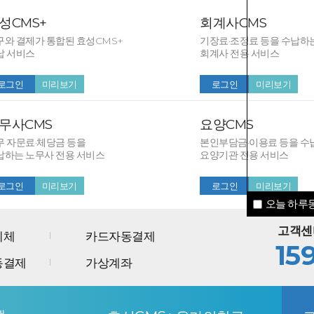
성CMS+
회계사CMS
구와 결제가 통합된 효성CMS+
기장료·조정료 등을 수납하
납 서비스
회계사 전용 서비스
로그인
미리보기
로그인
미리보기
무사CMS
요양CMS
무 자문료·체당금 등을
본인부담금·이용료 등을 수
납하는 노무사 전용 서비스
요양기관 전용 서비스
로그인
미리보기
로그인
미리보기
오늘 하루동
고객센
이체
카드자동결제
15
동결제
가상계좌