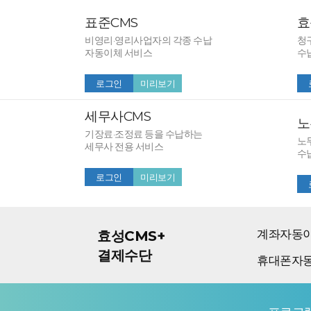
표준CMS
효
비영리·영리사업자의 각종 수납
청
자동이체 서비스
수
로그인
미리보기
세무사CMS
노
기장료·조정료 등을 수납하는
노
세무사 전용 서비스
수
로그인
미리보기
계좌자동
효성CMS+
결제수단
휴대폰자