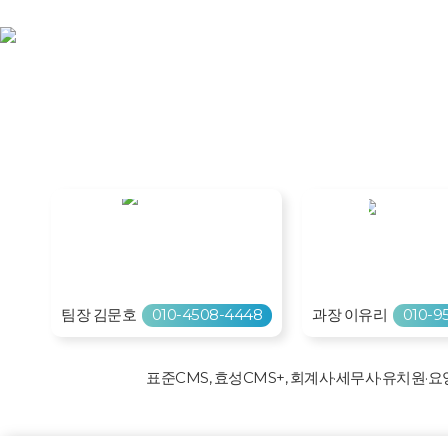
효성CMS 회원사를 위한 자동이체 로그인페이지
사용 중인 효성CMS 프로그램을 선택하고 바로 로
팀장 김문호
010-4508-4448
과장 이유리
010-9
표준CMS, 효성CMS+, 회계사·세무사·유치원·