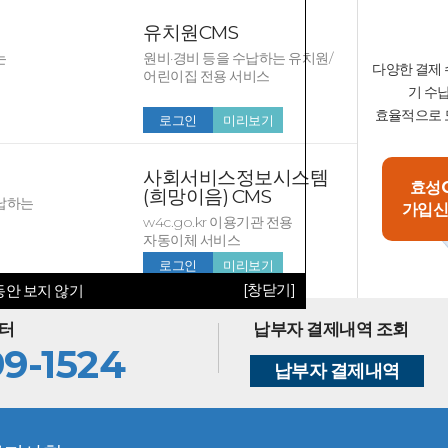
유치원CMS
는
원비·경비 등을 수납하는 유치원/
다양한 결제 
어린이집 전용 서비스
기 수
효율적으로 
로그인
미리보기
사회서비스정보시스템
효성
(희망이음) CMS
납하는
가입
w4c.go.kr 이용기관 전용
자동이체 서비스
로그인
미리보기
[창닫기]
안 보지 않기
터
납부자 결제내역 조회
99-1524
납부자 결제내역