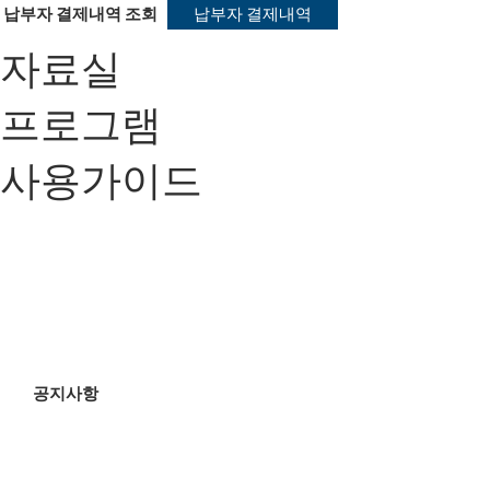
납부자 결제내역 조회
납부자 결제내역
자료실
프로그램
사용가이드
공지사항
- [공지]세무포털 Best CMS 실시간 계좌조회 서비스 개시 …
- [공지]SC제일은행 전산시스템 작업 안내입니다.((3월22일