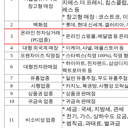
지에스 더 프레시, 킴스클럽
창고형 매장
레스 등
* 창고형 매장 : 코스트코,
2
백화점
* 롯데, 현대 신세계, 갤러리아,
온라인 전자상거래
3
* 온라인 쇼핑몰, 배달앱 등 온
(PG업종)
4
대형 외국계 매장
* 이케아, 샤넬, 애플스토어 등
5
프랜차이즈 직영점
* 스타벅스(직영 100%), 직
* 하이마트, 전자랜드, 삼성디지
6
대형전자판매점
렉트로마트 등
7
유흥업종
* 일반 유흥주점, 무도 유흥주점
8
사행업종
* 카지노, 복권방, 사행성 오락
9
상품권 업종
* 상품권 판매점
10
귀금속 업종
* 귀금속 판매점
* 세금 : 국세, 지방세, 관세
* 전기, 가스, 상하수도 요
11
비소비성 업종
* 범칙금, 과태료, 벌과금