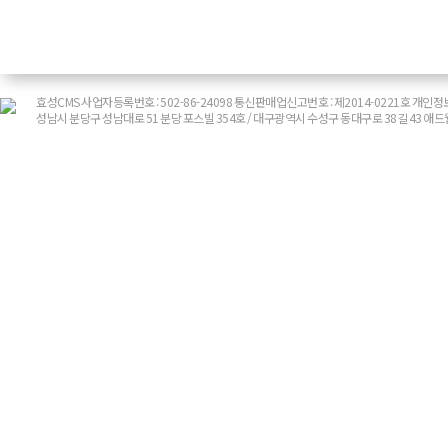
효성CMS 사업자등록번호 : 502-86-24098 통신판매업신고번호 : 제2014-0221호 
성남시 분당구 성남대로 51 분당 포스빌 354호 / 대구광역시 수성구 동대구로 38길 43 애드웹 대표 :